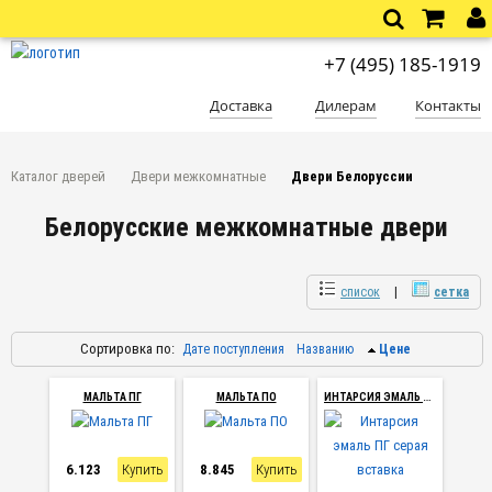
+7 (495) 185-1919
Доставка
Дилерам
Контакты
Каталог дверей
Двери межкомнатные
Двери Белоруссии
Белорусские межкомнатные двери
список
|
сетка
Сортировка по
:
Дате поступления
Названию
Цене
И
НТАРСИЯ ЭМАЛЬ ПГ СЕРАЯ ВСТАВКА
МАЛЬТА ПГ
МАЛЬТА ПО
6.123
Купить
8.845
Купить