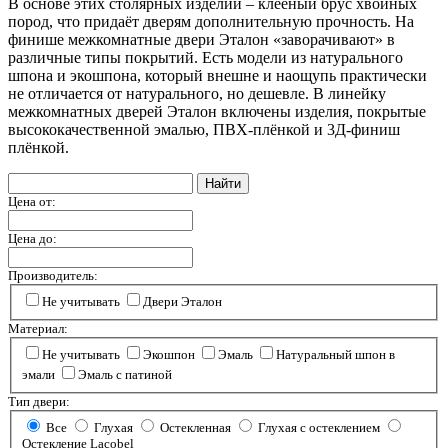
В основе этих столярных изделий – клееный брус хвойных
пород, что придаёт дверям дополнительную прочность. На
финише межкомнатные двери Эталон «заворачивают» в
различные типы покрытий. Есть модели из натурального
шпона и экошпона, который внешне и наощупь практически
не отличается от натурального, но дешевле. В линейку
межкомнатных дверей Эталон включены изделия, покрытые
высококачественной эмалью, ПВХ-плёнкой и 3Д-финиш
плёнкой.
Цена от:
Цена до:
Производитель:
Не учитывать
Двери Эталон
Материал:
Не учитывать
Экошпон
Эмаль
Натуральный шпон в
эмали
Эмаль с патиной
Тип двери:
Все
Глухая
Остекленная
Глухая с остеклением
Остекление Lacobel