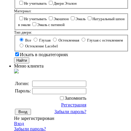
Не учитывать
Двери Эталон
Материал:
Не учитывать
Экошпон
Эмаль
Натуральный шпон
в эмали
Эмаль с патиной
Тип двери:
Все
Глухая
Остекленная
Глухая с остеклением
Остекление Lacobel
Искать в подкатегориях
Меню клиента
Логин:
Пароль:
Запомнить
Регистрация
Забыли пароль?
Не зарегистрирован
Вход
Забыли пароль?