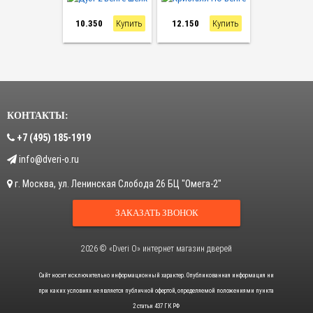
10.350
Купить
12.150
Купить
КОНТАКТЫ:
+7 (495) 185-1919
info@dveri-o.ru
г.
Москва
,
ул. Ленинская Слобода 26
БЦ "Омега-2"
ЗАКАЗАТЬ ЗВОНОК
2026 © «Dveri O» интернет магазин дверей
Сайт носит исключительно информационный характер. Опубликованная информация ни
при каких условиях не является публичной офертой, определяемой положениями пункта
2 статьи 437 ГК РФ