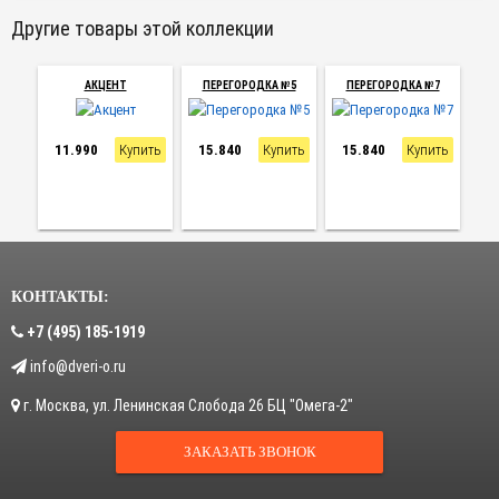
Другие товары этой коллекции
АКЦЕНТ
ПЕРЕГОРОДКА №5
ПЕРЕГОРОДКА №7
П
11.990
Купить
15.840
Купить
15.840
Купить
1
КОНТАКТЫ:
+7 (495) 185-1919
info@dveri-o.ru
г.
Москва
,
ул. Ленинская Слобода 26
БЦ "Омега-2"
ЗАКАЗАТЬ ЗВОНОК