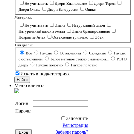
Не учитывать
Двери Ульяновские
Двери Терем
Двери Оникс
Двери Белоруссии
Оникс
Материал:
Не учитывать
Эмаль
Натуральный шпон
Натуральный шпон в эмали
Эмаль брашированная
Покрытие Artex
Остекление триплекс
Эбен
Тип двери:
Все
Глухая
Остекленная
Складные
Глухая
с остеклением
Белое матовое стекло с алмазной...
РОТО
дверь
Глухое полотно
Глухое полотно
Искать в подкатегориях
Меню клиента
Логин:
Пароль:
Запомнить
Регистрация
Забыли пароль?