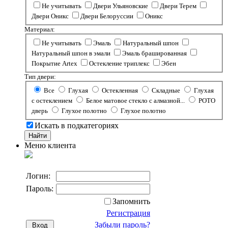
Не учитывать
Двери Ульяновские
Двери Терем
Двери Оникс
Двери Белоруссии
Оникс
Материал:
Не учитывать
Эмаль
Натуральный шпон
Натуральный шпон в эмали
Эмаль брашированная
Покрытие Artex
Остекление триплекс
Эбен
Тип двери:
Все
Глухая
Остекленная
Складные
Глухая
с остеклением
Белое матовое стекло с алмазной...
РОТО
дверь
Глухое полотно
Глухое полотно
Искать в подкатегориях
Меню клиента
Логин:
Пароль:
Запомнить
Регистрация
Забыли пароль?