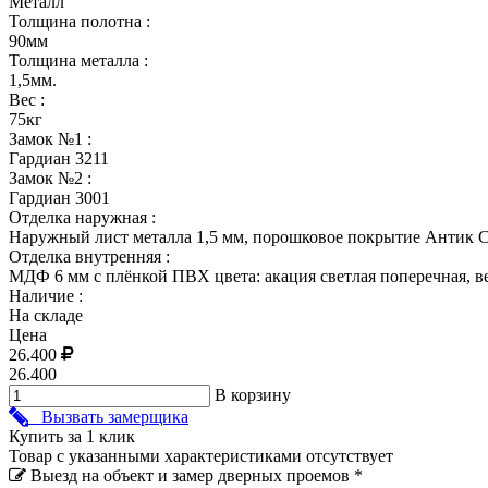
Металл
Толщина полотна :
90мм
Толщина металла :
1,5мм.
Вес :
75кг
Замок №1 :
Гардиан 3211
Замок №2 :
Гардиан 3001
Отделка наружная :
Наружный лист металла 1,5 мм, порошковое покрытие Антик 
Отделка внутренняя :
МДФ 6 мм с плёнкой ПВХ цвета: акация светлая поперечная, 
Наличие :
На складе
Цена
26.400
26.400
В корзину
Вызвать замерщика
Купить за 1 клик
Товар с указанными характеристиками отсутствует
Выезд на объект и замер дверных проемов *