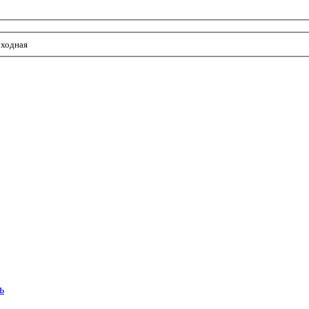
ходная
ь