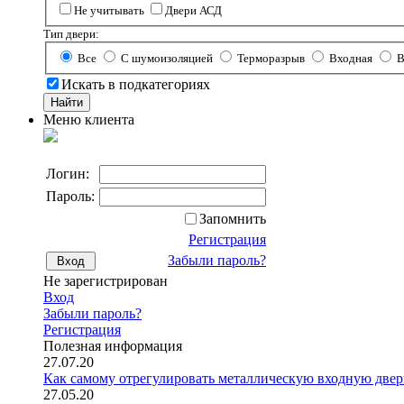
Не учитывать
Двери АСД
Тип двери:
Все
С шумоизоляцией
Терморазрыв
Входная
В
Искать в подкатегориях
Меню клиента
Логин:
Пароль:
Запомнить
Регистрация
Забыли пароль?
Не зарегистрирован
Вход
Забыли пароль?
Регистрация
Полезная информация
27.07.20
Как самому отрегулировать металлическую входную двер
27.05.20